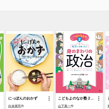
にっぽんのおかず
こどもよのなか塾２ 教室にもあった!身のまわりの政治
白央篤司
作
山下真一
作