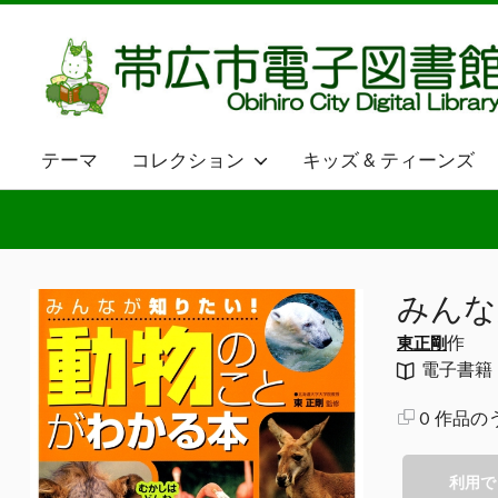
テーマ
コレクション
キッズ & ティーンズ
みんな
作
東正剛
電子書籍
0 作品の
利用で