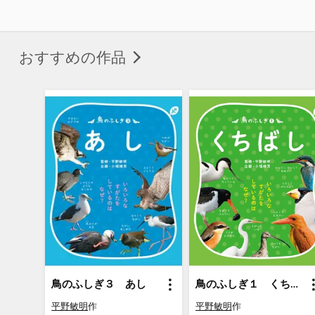
おすすめの作品
鳥のふしぎ３ あし
鳥のふしぎ１ くちばし
平野敏明
作
平野敏明
作