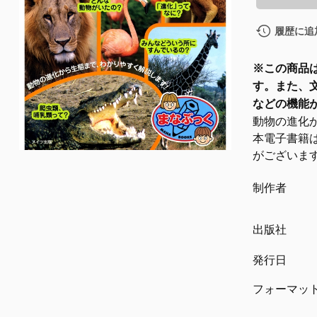
履歴に追
※この商品
す。また、
などの機能
動物の進化
本電子書籍
がございま
制作者
出版社
発行日
フォーマッ