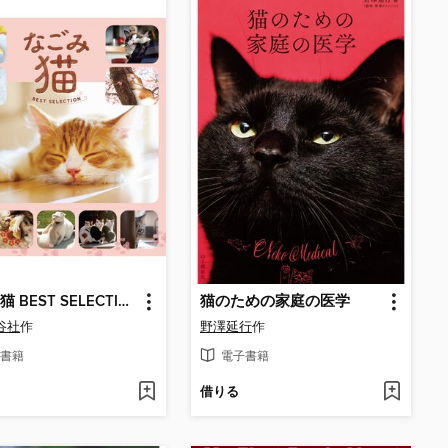
なごみ猫 BEST SELECTION
猫のための家庭の医学
谷社
作
野澤延行
作
書籍
電子書籍
借りる