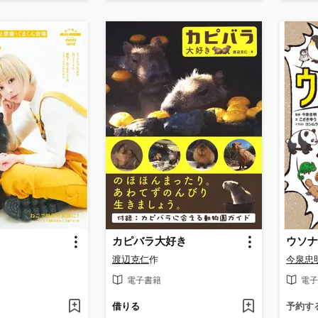
カピバラ大好き
渡辺克仁
作
今泉忠
電子書籍
電子
借りる
予約す