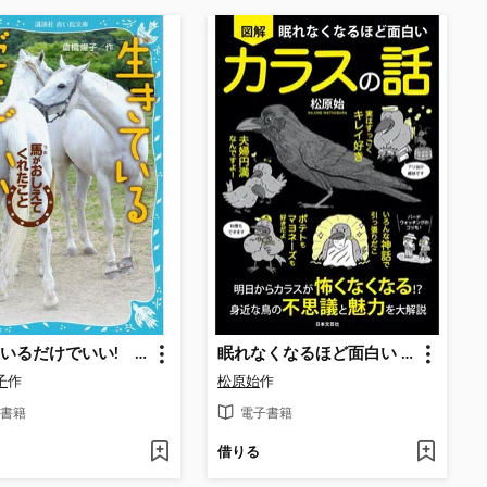
生きているだけでいい! 馬がおしえてくれたこと
眠れなくなるほど面白い 図解 カラスの話
子
作
松原始
作
書籍
電子書籍
借りる