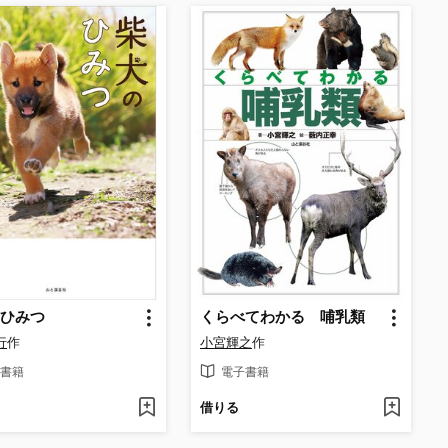
ひみつ
くらべてわかる 哺乳類
行
作
小宮輝之
作
書籍
電子書籍
借りる