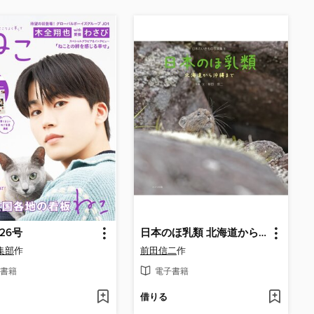
126号
日本のほ乳類 北海道から沖縄まで
集部
作
前田信二
作
書籍
電子書籍
借りる