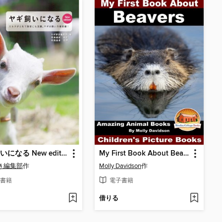
ヤギ飼いになる New edition!：ミルクがとれて除草にも活躍。ヤギの飼い方最前線!
My First Book About Beavers
き編集部
作
Molly Davidson
作
書籍
電子書籍
借りる