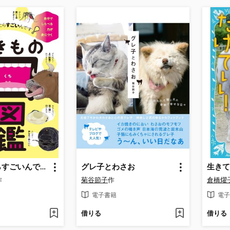
口を開けたらすごいんです! いきもの口図鑑
グレ子とわさお
作
菊谷節子
作
倉橋燿
電子書籍
電子
借りる
借りる