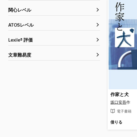
関心レベル
ATOSレベル
Lexile® 評価
文章難易度
作家と犬
坂口安吾
作
電子書籍
借りる