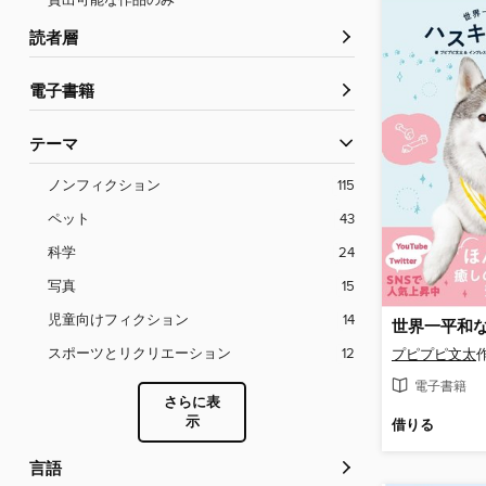
貸出可能な作品のみ
読者層
電子書籍
テーマ
ノンフィクション
115
ペット
43
科学
24
写真
15
児童向けフィクション
14
スポーツとリクリエーション
12
プピプピ文太
電子書籍
さらに表
示
借りる
言語