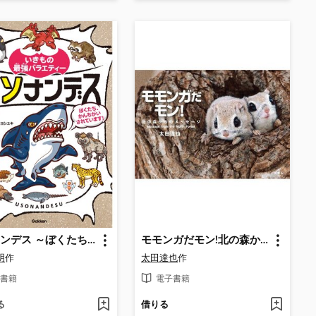
ウソナンデス ～ぼくたち、かんちがいされています!～
モモンガだモン!北の森からのメッセージ
明
作
太田達也
作
書籍
電子書籍
る
借りる