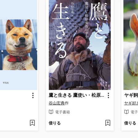
鷹と生きる 鷹使い・松原英俊の半生
谷山宏典
作
ヤギ好
電子書籍
電子
借りる
借りる