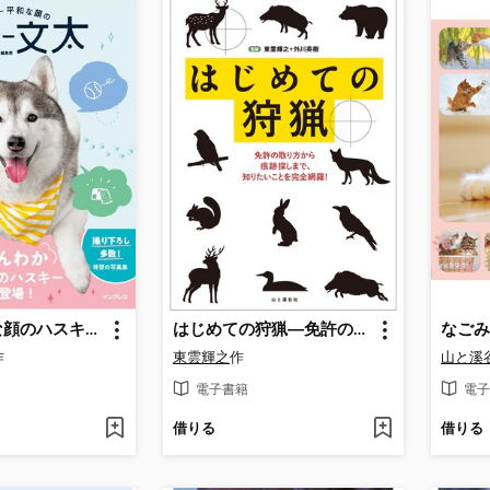
世界一平和な顔のハスキー 文太
はじめての狩猟―免許の取り方から痕跡探しまで、知りたいことを完全網羅!
作
東雲輝之
作
山と溪
電子書籍
電子
借りる
借りる