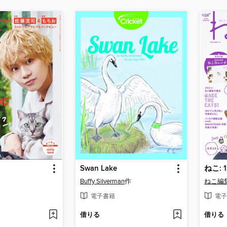
Swan Lake
ねこ: 
Buffy Silverman
作
ねこ編
電子書籍
電子
借りる
借りる