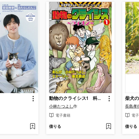
動物のクライシス1 科学学習まんが クライシス・シリーズ
柴犬の
小林たつよし
作
長島孝
電子書籍
電子
借りる
借りる