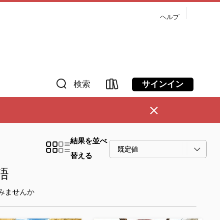
ヘルプ
サインイン
検索
×
結果を並べ
替える
語
みませんか