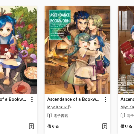
Ascendance of a Bookworm, Part 1, Volume 1
Ascendance of a Bookworm, Part 1, Volume 3
Miya Kazuki
作
Miya Ka
電子書籍
電子
借りる
借りる