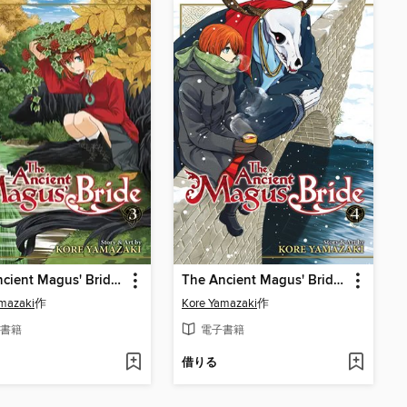
The Ancient Magus' Bride, Volume 3
The Ancient Magus' Bride, Volume 4
mazaki
作
Kore Yamazaki
作
書籍
電子書籍
借りる