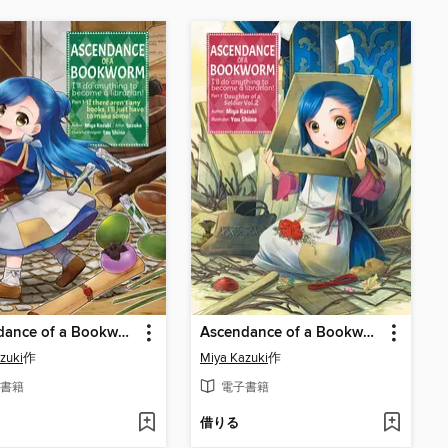
Ascendance of a Bookworm Manga, Part 1, Volume 1
Ascendance of a Bookworm, Part 1, Volume 2
zuki
作
Miya Kazuki
作
書籍
電子書籍
借りる