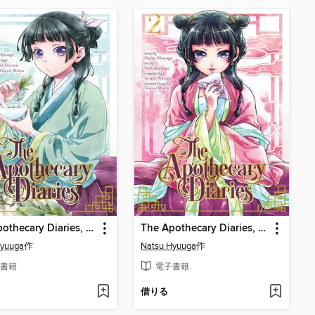
The Apothecary Diaries, Volume 1
The Apothecary Diaries, Volume 2
Hyuuga
作
Natsu Hyuuga
作
書籍
電子書籍
借りる