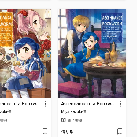
Ascendance of a Bookworm Manga, Part 1, Volume 5
Ascendance of a Bookworm, Part 2, Volume 1
zuki
作
Miya Kazuki
作
書籍
電子書籍
借りる