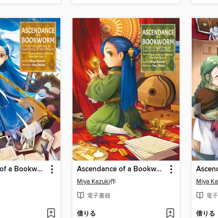
Ascendance of a Bookworm, Part 2, Volume 2
Ascendance of a Bookworm, Part 2, Volume 3
Miya Kazuki
作
Miya Ka
電子書籍
電子
借りる
借りる