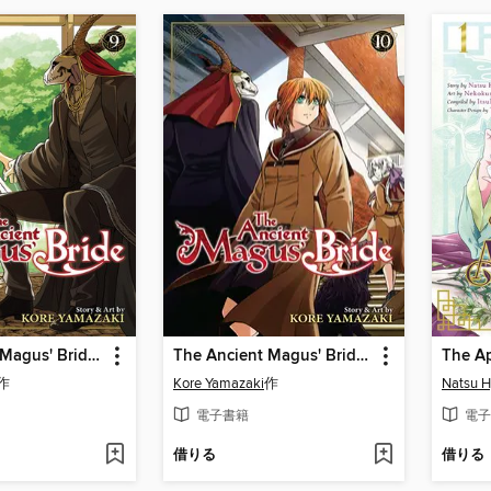
The Ancient Magus' Bride, Volume 9
The Ancient Magus' Bride, Volume 10
作
Kore Yamazaki
作
Natsu 
電子書籍
電子
借りる
借りる