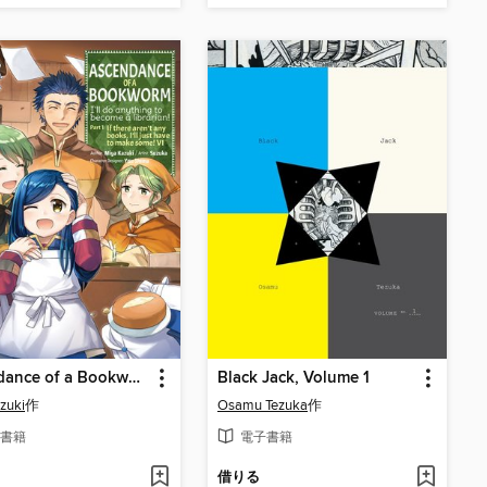
Ascendance of a Bookworm Manga, Part 1, Volume 6
Black Jack, Volume 1
zuki
作
Osamu Tezuka
作
書籍
電子書籍
借りる