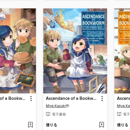
Ascendance of a Bookworm Manga, Part 1, Volume 2
Ascendance of a Bookworm Manga, Part 1, Volume 3
Miya Kazuki
作
Miya Ka
電子書籍
電子
借りる
借りる