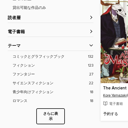
貸出可能な作品のみ
読者層
電子書籍
テーマ
コミックとグラフィックブック
132
フィクション
123
ファンタジー
27
サイエンスフィクション
22
青少年向けフィクション
18
Kore Yamazaki
ロマンス
18
電子書籍
さらに表
予約する
示