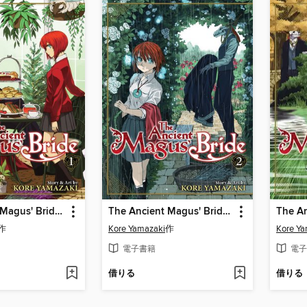
The Ancient Magus' Bride, Volume 1
The Ancient Magus' Bride, Volume 2
作
Kore Yamazaki
作
Kore Ya
電子書籍
電子
借りる
借りる