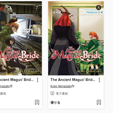
The Ancient Magus' Bride, Volume 7
The Ancient Magus' Bride, Volume 8
mazaki
作
Kore Yamazaki
作
書籍
電子書籍
借りる