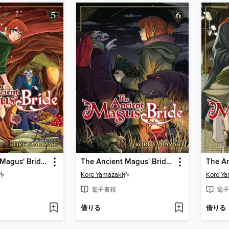
The Ancient Magus' Bride, Volume 5
The Ancient Magus' Bride, Volume 6
作
Kore Yamazaki
作
Kore Ya
電子書籍
電子
借りる
借りる